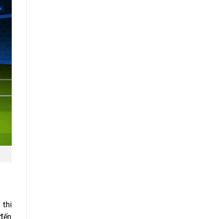
 thi
 đến