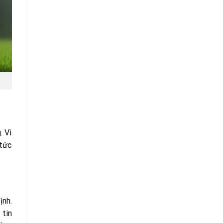
. Vì
 tức
ịnh.
 tin