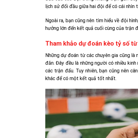
lịch sử đối đầu giữa hai đội để có cái nhìn
Ngoài ra, bạn cũng nên tìm hiểu về đội hìn
hưởng lớn đến kết quả cuối cùng của trận 
Tham khảo dự đoán kèo tỷ số từ
Những dự đoán từ các chuyên gia cũng là m
đắn. Đây đều là những người có nhiều kinh 
các trận đấu. Tuy nhiên, bạn cũng nên câ
khác để có một kết quả tốt nhất.