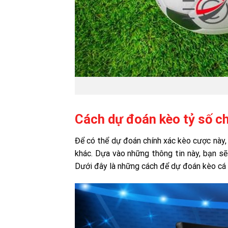
Cách dự đoán kèo tỷ số ch
Để có thể dự đoán chính xác kèo cược này, 
khác. Dựa vào những thông tin này, bạn s
Dưới đây là những cách để dự đoán kèo cá