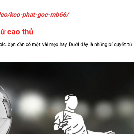
deo/keo-phat-goc-mb66/
từ cao thủ
ác, bạn cần có một vài mẹo hay. Dưới đây là những bí quyết từ