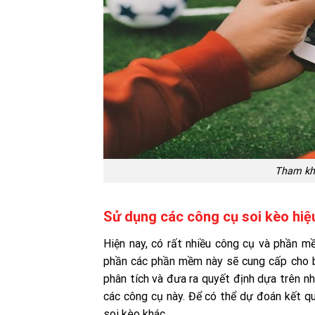
Tham khả
Sử dụng các công cụ soi kèo hiệ
Hiện nay, có rất nhiều công cụ và phần m
phần các phần mềm này sẽ cung cấp cho bạ
phân tích và đưa ra quyết định dựa trên n
các công cụ này. Để có thể dự đoán kết q
soi kèo khác.