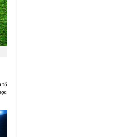
Thưởng
Siêu
Hot
2024
u tố
ược.