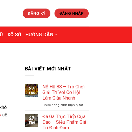
ĐĂNG KÝ
ĐĂNG NHẬP
HŨ
XỔ SỐ
HƯỚNG DẪN
BÀI VIẾT MỚI NHẤT
Nổ Hũ 88 – Trò Chơi
27
Giải Trí Với Cơ Hội
Th6
Làm Giàu Nhanh
ở
Chức năng bình luận bị tắt
 khó
Nổ
6
sẽ
Hũ
Đá Gà Trực Tiếp Cựa
27
88
Dao – Siêu Phẩm Giải
Th6
–
Trí Đình Đám
Trò