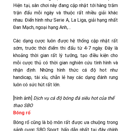
Hiện tại, sân chơi này đang cập nhật tới hàng trăm
trận đấu mỗi ngày và thuộc rất nhiều giải khác
nhau. Điển hình như Serie A, La Liga, giải hạng nhất
Đan Mạch, ngoại hạng Anh,…
Các dạng cược luôn được hệ thống cập nhật rất
sớm, trước thời điểm thi đấu từ 4-7 ngày. Đây là
khoảng thời gian rất lý tưởng, tạo điều kiện cho
mỗi cược thủ có thời gian nghiên cứu tình hình và
nhận định. Những hình thức cá độ hot như
handicap, tài xỉu, chẵn lẻ hay các dạng đánh rung
luôn có sức hút rất lớn.
[hình ảnh]
Dịch vụ cá độ bóng đá siêu hot của thể
thao SBO
Bóng rổ
Bóng rổ cũng là bộ môn rất được ưa chuộng trong
sảnh cược SBO Sport. hấp dẫn nhất tại đây chính