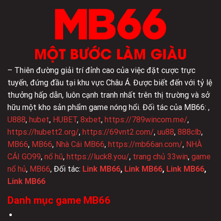
– Thiên đường giải trí đỉnh cao của việc đặt cược trực
tuyến, đứng đầu tại khu vực Châu Á. Được biết đến với tỷ lệ
thưởng hấp dẫn, luôn cạnh tranh nhất trên thị trường và sở
hữu một kho sản phẩm game nóng hổi. Đối tác của MB66:
,
U888
,
hubet
,
HUBET
,
8xbet
,
https://789wincom.me/
,
https://hubett2.org/
,
https://69vnt2.com/
,
uu88
,
888clb
,
MB66
,
MB66
,
Nhà Cái MB66
,
https://mb66an.com/
,
NHÀ
CÁI GO99
,
nổ hũ
,
https://luck8.you/
,
trang chủ 33win
,
game
nổ hủ
,
MB66
,
Đối tác:
Link MB66
,
Link MB66
,
Link MB66
,
Link MB66
Danh mục game MB66