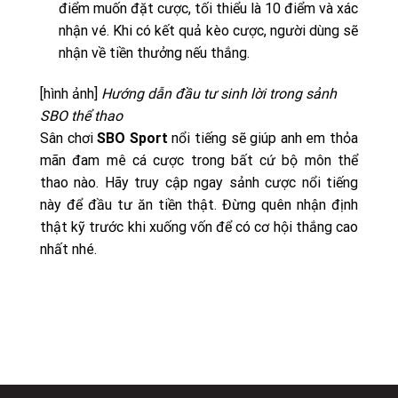
điểm muốn đặt cược, tối thiểu là 10 điểm và xác
nhận vé. Khi có kết quả kèo cược, người dùng sẽ
nhận về tiền thưởng nếu thắng.
[hình ảnh]
Hướng dẫn đầu tư sinh lời trong sảnh
SBO thể thao
Sân chơi
SBO Sport
nổi tiếng sẽ giúp anh em thỏa
mãn đam mê cá cược trong bất cứ bộ môn thể
thao nào. Hãy truy cập ngay sảnh cược nổi tiếng
này để đầu tư ăn tiền thật. Đừng quên nhận định
thật kỹ trước khi xuống vốn để có cơ hội thắng cao
nhất nhé.