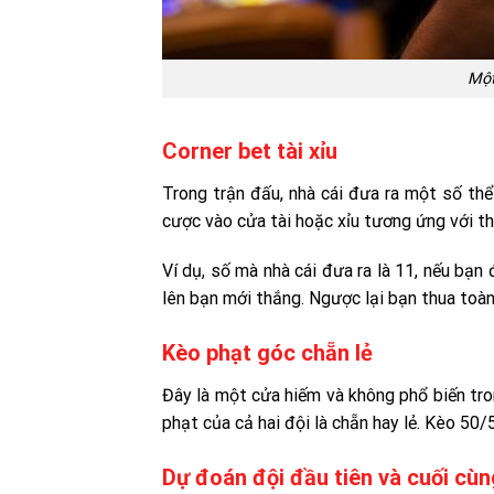
Một
Corner bet tài xỉu
Trong trận đấu, nhà cái đưa ra một số th
cược vào cửa tài hoặc xỉu tương ứng với th
Ví dụ, số mà nhà cái đưa ra là 11, nếu bạn 
lên bạn mới thắng. Ngược lại bạn thua toàn
Kèo phạt góc chẵn lẻ
Đây là một cửa hiếm và không phổ biến tro
phạt của cả hai đội là chẵn hay lẻ. Kèo 50/
Dự đoán đội đầu tiên và cuối cùn