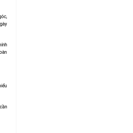
góc,
ngày
hính
hoàn
hiểu
 cần