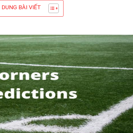
 DUNG BÀI VIẾT
c