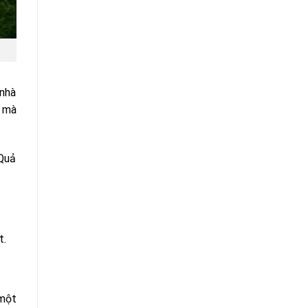
Thưởng
Siêu
Hot
2024
 nhà
c mà
 Quả
t.
 một