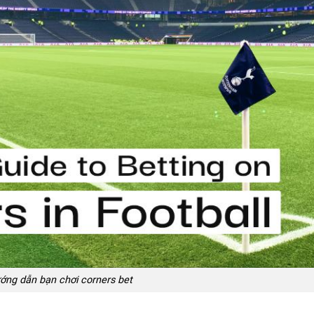
ớng dẫn bạn chơi corners bet