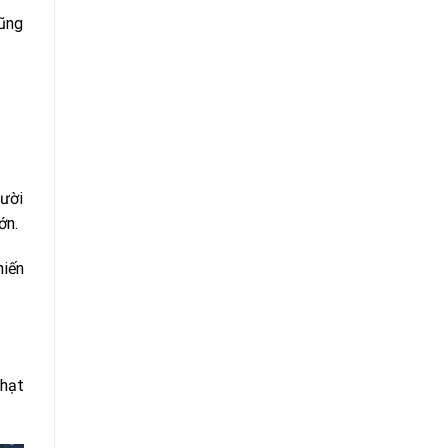
cũng
gười
lớn.
hiến
phạt