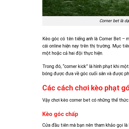
Corner bet là d
Kèo góc có tên tiếng anh là Corner Bet – 
cái online hiện nay trên thị trường. Mục t
một hoặc cả hai đội thực hiện.
Trong đó, “corner kick” là hình phạt khi m
bóng được đưa về góc cuối sân và được ph
Các cách chơi kèo phạt g
Vậy chơi kèo corner bet có những thể thức
Kèo góc chấp
Cửa đầu tiên mà bạn nên tham khảo gọi là