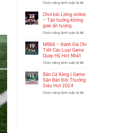
ở
Chức năng bình luận bị tắt
Chơi
Đá
Giải
Gà
Trí
Chơi bài Liêng online
23
Trực
Với
– Tận hưởng không
Th6
Tiếp
Cơ
gian ấn tượng
Cựa
Hội
ở
Chức năng bình luận bị tắt
Dao
Làm
Chơi
–
Giàu
bài
Siêu
Nhanh
MB66 – Đánh Giá Chi
19
Liêng
Phẩm
Tiết Các Loại Game
Th6
online
Giải
Quay Hũ Hot Nhất
–
Trí
ở
Chức năng bình luận bị tắt
Tận
Đình
MB66
hưởng
Đám
–
không
Bắn Cá Xèng | Game
11
Đánh
gian
Săn Bắn Đổi Thưởng
Th6
Giá
ấn
Siêu Hot 2024
Chi
tượng
ở
Chức năng bình luận bị tắt
Tiết
Bắn
Các
Cá
Loại
Xèng
Game
|
Quay
Game
Hũ
Săn
Hot
Bắn
Nhất
Đổi