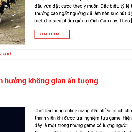
đấu vừa đặt cược theo ý muốn. Đặc biệt, tỷ lệ 
thưởng cao ngất ngưởng đã làm nên sức hút đ
biệt cho siêu phẩm giải trí đình đám này. Theo 
XEM THÊM:
→
o Sư Kê
ận hưởng không gian ấn tượng
Chơi bài Liêng online mang đến nhiều lợi ích ch
thành viên khi được trải nghiệm tựa game. Hiện
đây là một trong những game có lượng người