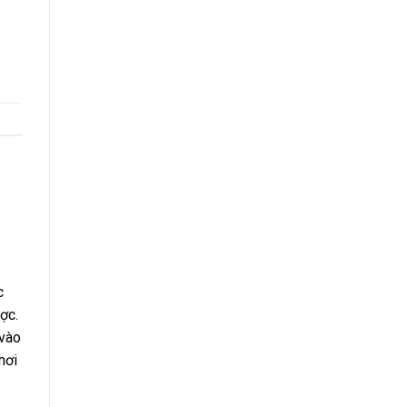
c
ợc.
 vào
hơi
h