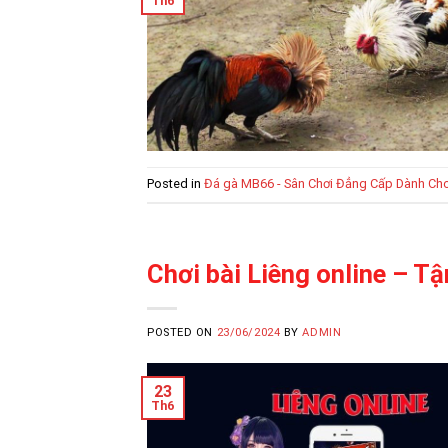
Th6
Posted in
Đá gà MB66 - Sân Chơi Đẳng Cấp Dành Ch
Chơi bài Liêng online – T
POSTED ON
23/06/2024
BY
ADMIN
23
Th6