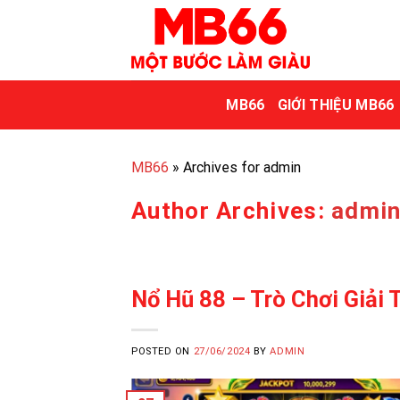
Skip
to
content
MB66
GIỚI THIỆU MB66
MB66
»
Archives for admin
Author Archives:
admi
Nổ Hũ 88 – Trò Chơi Giải 
POSTED ON
27/06/2024
BY
ADMIN