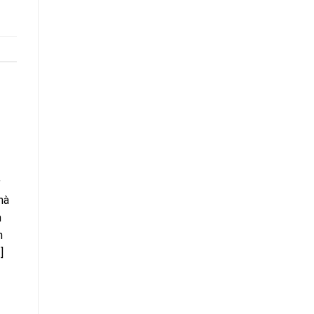
ỳ
hà
n
n
]