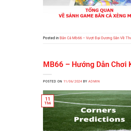
Posted in
Bắn Cá Mb66 – Vượt Đại Dương Săn Về Th
MB66 – Hướng Dẫn Chơi 
POSTED ON
11/06/2024
BY
ADMIN
11
Th6