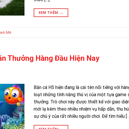
XEM THÊM:
→
 Đam Mê
ăn Thưởng Hàng Đầu Hiện Nay
Bắn cá H5 hiện đang là cái tên nổi tiếng với hàn
loạt những tính năng thú vị của một tựa game 
thưởng. Trò chơi này được thiết kế với giao diệ
mới lạ kèm theo nhiều nhiệm vụ hấp dẫn, thu hú
sự chú ý của rất nhiều người chơi. Để tìm hiểu [