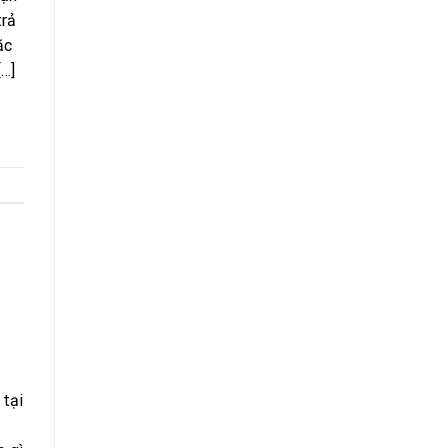
|
Quay
trả
Game
Hũ
Săn
Hot
ặc
Bắn
Nhất
[…]
Đổi
Thưởng
Siêu
Hot
2024
o
 tại