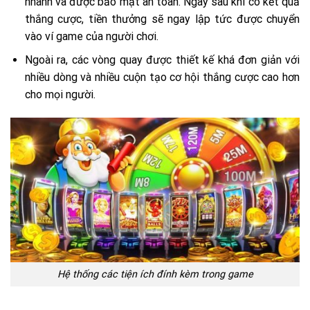
nhanh và được bảo mật an toàn. Ngay sau khi có kết quả
thắng cược, tiền thưởng sẽ ngay lập tức được chuyển
vào ví game của người chơi.
Ngoài ra, các vòng quay được thiết kế khá đơn giản với
nhiều dòng và nhiều cuộn tạo cơ hội thắng cược cao hơn
cho mọi người.
Hệ thống các tiện ích đính kèm trong game