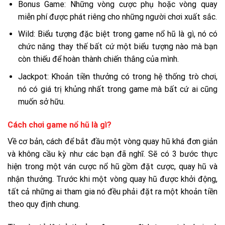
Bonus Game: Những vòng cược phụ hoặc vòng quay
miễn phí được phát riêng cho những người chơi xuất sắc.
Wild: Biểu tượng đặc biệt trong game nổ hũ là gì, nó có
chức năng thay thế bất cứ một biểu tượng nào mà bạn
còn thiếu để hoàn thành chiến thắng của mình.
Jackpot: Khoản tiền thưởng có trong hệ thống trò chơi,
nó có giá trị khủng nhất trong game mà bất cứ ai cũng
muốn sở hữu.
Cách chơi game nổ hũ là gì?
Về cơ bản, cách để bắt đầu một vòng quay hũ khá đơn giản
và không cầu kỳ như các bạn đã nghĩ. Sẽ có 3 bước thực
hiện trong một ván cược nổ hũ gồm đặt cược, quay hũ và
nhận thưởng. Trước khi một vòng quay hũ được khởi động,
tất cả những ai tham gia nó đều phải đặt ra một khoản tiền
theo quy định chung.