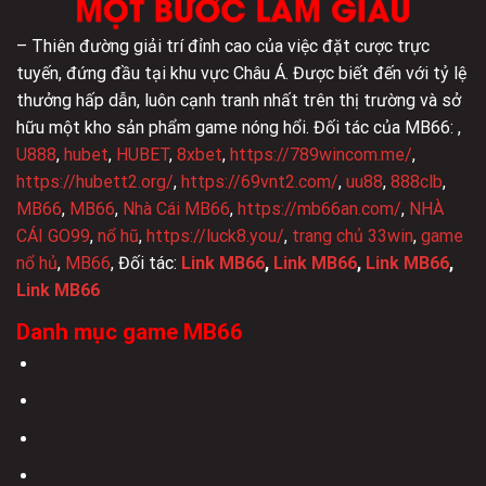
– Thiên đường giải trí đỉnh cao của việc đặt cược trực
tuyến, đứng đầu tại khu vực Châu Á. Được biết đến với tỷ lệ
thưởng hấp dẫn, luôn cạnh tranh nhất trên thị trường và sở
hữu một kho sản phẩm game nóng hổi. Đối tác của MB66:
,
U888
,
hubet
,
HUBET
,
8xbet
,
https://789wincom.me/
,
https://hubett2.org/
,
https://69vnt2.com/
,
uu88
,
888clb
,
MB66
,
MB66
,
Nhà Cái MB66
,
https://mb66an.com/
,
NHÀ
CÁI GO99
,
nổ hũ
,
https://luck8.you/
,
trang chủ 33win
,
game
nổ hủ
,
MB66
,
Đối tác:
Link MB66
,
Link MB66
,
Link MB66
,
Link MB66
Danh mục game MB66