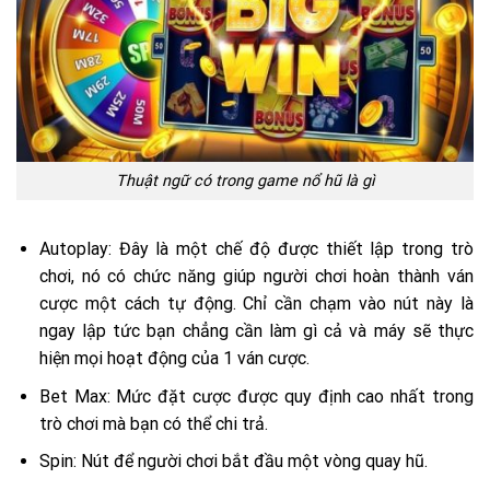
Thuật ngữ có trong game nổ hũ là gì
Autoplay: Đây là một chế độ được thiết lập trong trò
chơi, nó có chức năng giúp người chơi hoàn thành ván
cược một cách tự động. Chỉ cần chạm vào nút này là
ngay lập tức bạn chẳng cần làm gì cả và máy sẽ thực
hiện mọi hoạt động của 1 ván cược.
Bet Max: Mức đặt cược được quy định cao nhất trong
trò chơi mà bạn có thể chi trả.
Spin: Nút để người chơi bắt đầu một vòng quay hũ.