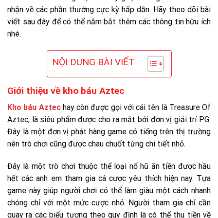
nhận về các phần thưởng cực kỳ hấp dẫn. Hãy theo dõi bài
viết sau đây để có thể nắm bắt thêm các thông tin hữu ích
nhé.
NỘI DUNG BÀI VIẾT
Giới thiệu về kho báu Aztec
Kho báu Aztec
hay còn được gọi với cái tên là Treasure Of
Aztec, là siêu phẩm được cho ra mắt bởi đơn vị giải trí PG.
Đây là một đơn vị phát hàng game có tiếng trên thị trường
nên trò chơi cũng được chau chuốt từng chi tiết nhỏ.
Đây là một trò chơi thuộc thể loại nổ hũ ăn tiền được hầu
hết các anh em tham gia cá cược yêu thích hiện nay. Tựa
game này giúp người chơi có thể làm giàu một cách nhanh
chóng chỉ với một mức cược nhỏ. Người tham gia chỉ cần
quay ra các biểu tượng theo quy định là có thể thu tiền về