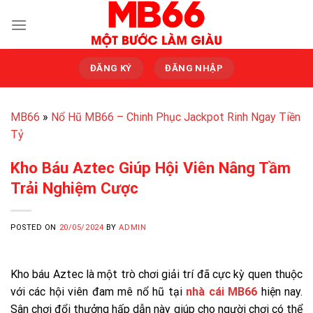
Skip
to
content
ĐĂNG KÝ
ĐĂNG NHẬP
MB66
»
Nổ Hũ MB66 – Chinh Phục Jackpot Rinh Ngay Tiền
Tỷ
Kho Báu Aztec Giúp Hội Viên Nâng Tầm
Trải Nghiệm Cược
POSTED ON
20/05/2024
BY
ADMIN
Kho báu Aztec là một trò chơi giải trí đã cực kỳ quen thuộc
với các hội viên đam mê nổ hũ tại
nhà cái MB66
hiện nay.
Sân chơi đổi thưởng hấp dẫn này giúp cho người chơi có thể