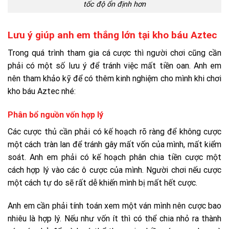
tốc độ ổn định hơn
Lưu ý giúp anh em thắng lớn tại kho báu Aztec
Trong quá trình tham gia cá cược thì người chơi cũng cần
phải có một số lưu ý để tránh việc mất tiền oan. Anh em
nên tham khảo kỹ để có thêm kinh nghiệm cho mình khi chơi
kho báu Aztec
nhé:
Phân bổ nguồn vốn hợp lý
Các cược thủ cần phải có kế hoạch rõ ràng để không cược
một cách tràn lan để tránh gây mất vốn của mình, mất kiểm
soát. Anh em phải có kế hoạch phân chia tiền cược một
cách hợp lý vào các ô cược của mình. Người chơi nếu cược
một cách tự do sẽ rất dễ khiến mình bị mất hết cược.
Anh em cần phải tính toán xem một ván mình nên cược bao
nhiêu là hợp lý. Nếu như vốn ít thì có thể chia nhỏ ra thành