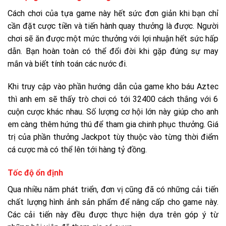
Cách chơi của tựa game này hết sức đơn giản khi bạn chỉ
cần đặt cược tiền và tiến hành quay thưởng là được. Người
chơi sẽ ăn được một mức thưởng với lợi nhuận hết sức hấp
dẫn. Bạn hoàn toàn có thể đổi đời khi gặp đúng sự may
mắn và biết tính toán các nước đi.
Khi truy cập vào phần hướng dẫn của game
kho báu Aztec
thì anh em sẽ thấy trò chơi có tới 32400 cách thắng với 6
cuộn cược khác nhau. Số lượng cơ hội lớn này giúp cho anh
em càng thêm hứng thú để tham gia chinh phục thưởng. Giá
trị của phần thưởng Jackpot tùy thuộc vào từng thời điểm
cá cược mà có thể lên tới hàng tỷ đồng.
Tốc độ ổn định
Qua nhiều năm phát triển, đơn vị cũng đã có những cải tiến
chất lượng hình ảnh sản phẩm để nâng cấp cho game này.
Các cải tiến này đều được thực hiện dựa trên góp ý từ