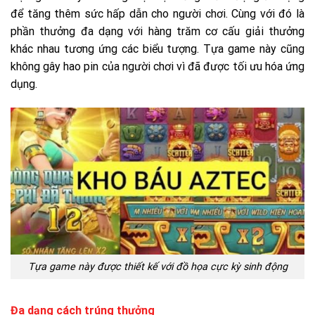
để tăng thêm sức hấp dẫn cho người chơi. Cùng với đó là
phần thưởng đa dạng với hàng trăm cơ cấu giải thưởng
khác nhau tương ứng các biểu tượng. Tựa game này cũng
không gây hao pin của người chơi vì đã được tối ưu hóa ứng
dụng.
Tựa game này được thiết kế với đồ họa cực kỳ sinh động
Đa dạng cách trúng thưởng