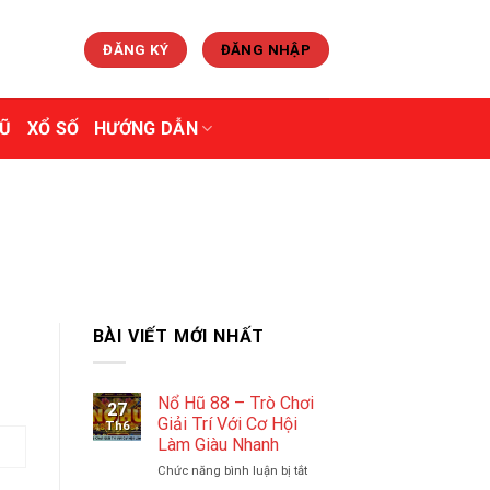
ĐĂNG KÝ
ĐĂNG NHẬP
HŨ
XỔ SỐ
HƯỚNG DẪN
BÀI VIẾT MỚI NHẤT
Nổ Hũ 88 – Trò Chơi
27
Giải Trí Với Cơ Hội
Th6
Làm Giàu Nhanh
ở
Chức năng bình luận bị tắt
Nổ