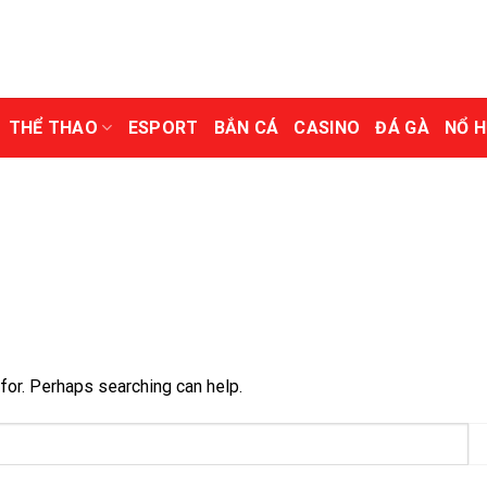
THỂ THAO
ESPORT
BẮN CÁ
CASINO
ĐÁ GÀ
NỔ 
for. Perhaps searching can help.